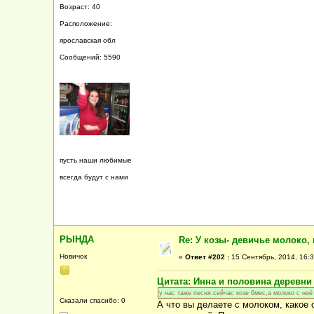
Возраст: 40
Расположение:
ярославская обл
Сообщений: 5590
пусть наши любимые
всегда будут с нами
РЫНДА
Re: У козы- девичье молоко, 
Новичок
«
Ответ #202 :
15 Сентябрь, 2014, 16:3
Цитата: Инна и половина деревни о
у нас таже песня.сейчас козе 6мес,а молоко с не
Сказали спасибо: 0
А что вы делаете с молоком, какое 