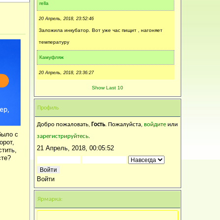
rella
20 Апрель, 2018, 23:52:46
Заложила инкубатор. Вот уже час пищит , нагоняет
температуру
Камуфляж
20 Апрель, 2018, 23:36:27
Пчёл своих покрась.
Show Last 10
Анатолий 1953
Профиль
20 Апрель, 2018, 23:18:06
Добро пожаловать,
Гость
. Пожалуйста,
войдите
или
Покрась зелёной краской и сажай
было с
зарегистрируйтесь
.
орот,
Камуфляж
21 Апрель, 2018, 00:05:52
стить,
сте?
20 Апрель, 2018, 15:03:55
Каким зелёным? Орех коричневого цвета.!
Войти
YULY
Ярмарка:
20 Апрель, 2018, 14:33:33
Володя, "зеленым кверху"! (с)
Может боком