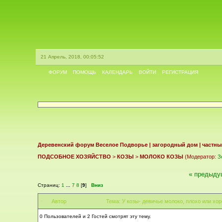
21 Апрель, 2018, 00:05:52
ФОРУМ
ПОМОЩЬ
КАЛЕНДАРЬ
ВОЙТИ
РЕГИСТРАЦИЯ
Деревенский форум Веселое Подворье | загородный дом | частны
ПОДСОБНОЕ ХОЗЯЙСТВО
>
КОЗЫ
>
МОЛОКО КОЗЫ
(Модератор:
З
« предыду
Страниц:
1
...
7
8
[
9
]
Вниз
Автор
Тема: У козы- девичье молоко, плохо или хор
0 Пользователей и 2 Гостей смотрят эту тему.