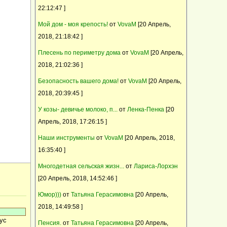
корма для интенсивного выращивания
20 Апрель, 2018, 09:33:19
22:12:47 ]
комбикорм Пурина PURINA
Какая тема?
Мой дом - моя крепость!
от
VovaM
[20 Апрель,
Зааненские и зааненско-нубийские козы
2018, 21:18:42 ]
Плесень по периметру дома
от
VovaM
[20 Апрель,
2018, 21:02:36 ]
Безопасность вашего дома!
от
VovaM
[20 Апрель,
2018, 20:39:45 ]
У козы- девичье молоко, п...
от
Ленка-Пенка
[20
Апрель, 2018, 17:26:15 ]
Наши инструменты
от
VovaM
[20 Апрель, 2018,
16:35:40 ]
Многодетная сельская жизн...
от
Лариса-Лорхэн
[20 Апрель, 2018, 14:52:46 ]
Юмор)))
от
Татьяна Герасимовна
[20 Апрель,
2018, 14:49:58 ]
кус
Пенсия.
от
Татьяна Герасимовна
[20 Апрель,