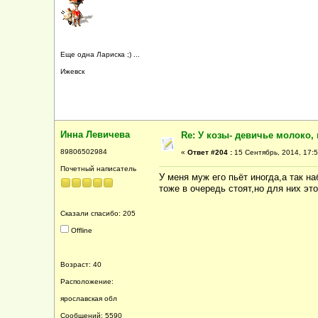
Еще одна Лариска ;) ...
Ижевск
Инна Левичева
Re: У козы- девичье молоко, 
89806502984
«
Ответ #204 :
15 Сентябрь, 2014, 17:5
Почетный написатель
У меня муж его пьёт иногда,а так 
тоже в очередь стоят,но для них это
Сказали спасибо: 205
Offline
Возраст: 40
Расположение:
ярославская обл
Сообщений: 5590