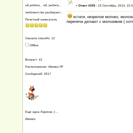
ой ребята... ой, ребята...
«
Ответ #205 :
15 Сентябрь, 2014, 22:0
любопытство разбирает...
кстати, незрелое молоко, молози
Почетный написатель
перепечи делают с молозивом ( хотя
Сказали спасибо: 12
Offline
Возраст: 41
Расположение: Ижевск УР
Сообщений: 4517
Еще одна Лариска ;) ...
Ижевск