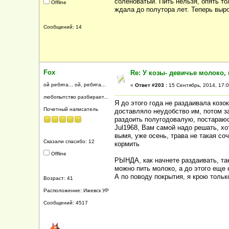
соленоватый. Пить нельзя, опять то
Offline
ждала до полутора лет. Теперь выро
Сообщений: 14
Fox
Re: У козы- девичье молоко, 
ой ребята... ой, ребята...
«
Ответ #203 :
15 Сентябрь, 2014, 17:0
любопытство разбирает...
Я до этого года не раздаивала коз
Почетный написатель
доставляло неудобство им, потом з
раздоить полугодовалую, постараюс
Jul1968, Вам самой надо решать, хо
вымя, уже осень, трава не такая со
Сказали спасибо: 12
кормить
Offline
РЫНДА, как начнете раздаивать, та
можно пить молоко, а до этого еще 
А по поводу покрытия, я крою только
Возраст: 41
Расположение: Ижевск УР
Сообщений: 4517