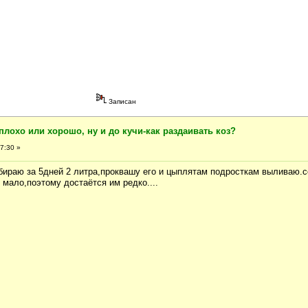
Записан
плохо или хорошо, ну и до кучи-как раздаивать коз?
7:30 »
набираю за 5дней 2 литра,проквашу его и цыплятам подросткам выливаю.
 мало,поэтому достаётся им редко....