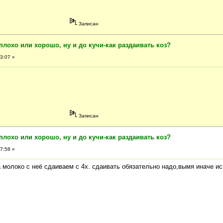
Записан
плохо или хорошо, ну и до кучи-как раздаивать коз?
3:07 »
Записан
плохо или хорошо, ну и до кучи-как раздаивать коз?
7:58 »
а молоко с неё сдаиваем с 4х. сдаивать обязательно надо,вымя иначе и