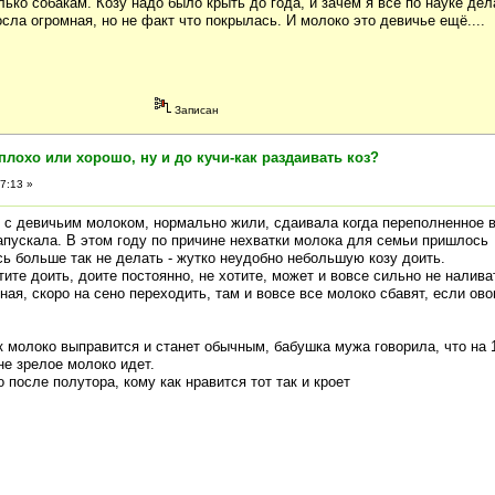
лько собакам. Козу надо было крыть до года, и зачем я всё по науке дел
сла огромная, но не факт что покрылась. И молоко это девичье ещё....
Записан
плохо или хорошо, ну и до кучи-как раздаивать коз?
7:13 »
ок с девичьим молоком, нормально жили, сдаивала когда переполненное 
апускала. В этом году по причине нехватки молока для семьи пришлось
ь больше так не делать - жутко неудобно небольшую козу доить.
тите доить, доите постоянно, не хотите, может и вовсе сильно не налива
чная, скоро на сено переходить, там и вовсе все молоко сбавят, если ов
к молоко выправится и станет обычным, бабушка мужа говорила, что на 
не зрелое молоко идет.
 после полутора, кому как нравится тот так и кроет