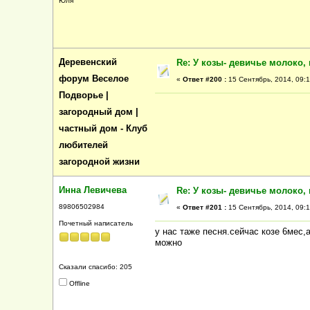
Юля
Деревенский
Re: У козы- девичье молоко, 
форум Веселое
«
Ответ #200 :
15 Сентябрь, 2014, 09:1
Подворье |
загородный дом |
частный дом - Клуб
любителей
загородной жизни
Инна Левичева
Re: У козы- девичье молоко, 
89806502984
«
Ответ #201 :
15 Сентябрь, 2014, 09:1
Почетный написатель
у нас таже песня.сейчас козе 6мес,
можно
Сказали спасибо: 205
Offline