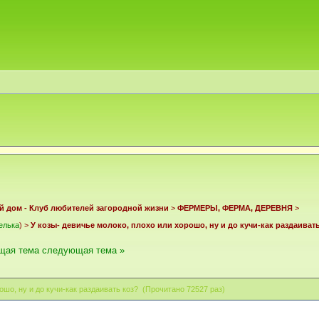
й дом - Клуб любителей загородной жизни
>
ФЕРМЕРЫ, ФЕРМА, ДЕРЕВНЯ
>
елька
) >
У козы- девичье молоко, плохо или хорошо, ну и до кучи-как раздаиват
щая тема
следующая тема »
ошо, ну и до кучи-как раздаивать коз? (Прочитано 72527 раз)