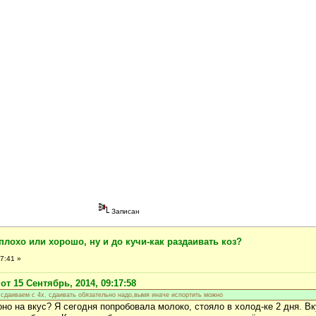
Записан
плохо или хорошо, ну и до кучи-как раздаивать коз?
7:41 »
т 15 Сентябрь, 2014, 09:17:58
ё сдаиваем с 4х. сдаивать обязательно надо,вымя иначе испортить можно
оно на вкус? Я сегодня попробовала молоко, стояло в холод-ке 2 дня. В