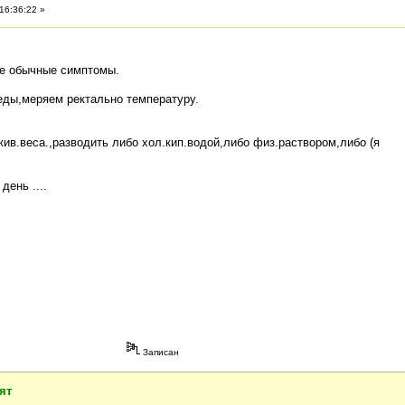
16:36:22 »
те обычные симптомы.
 еды,меряем ректально температуру.
,жив.веса.,разводить либо хол.кип.водой,либо физ.раствором,либо (я
день ....
Записан
ят