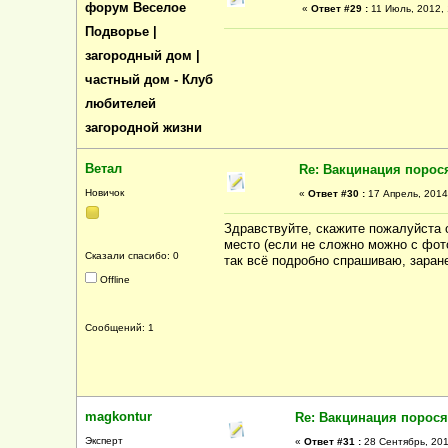
форум Веселое
«
Ответ #29 :
11 Июль, 2012, 
Подворье |
загородный дом |
частный дом - Клуб
любителей
загородной жизни
Ветал
Re: Вакцинация порос
Новичок
«
Ответ #30 :
17 Апрель, 2014,
Здравствуйте, скажите пожалуйста о
место (если не сложно можно с фото
Сказали спасибо: 0
так всё подробно спрашиваю, заран
Offline
Сообщений: 1
magkontur
Re: Вакцинация порося
Эксперт
«
Ответ #31 :
28 Сентябрь, 201