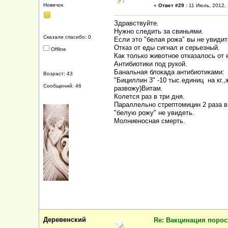
Новичок
«
Ответ #29 :
11 Июль, 2012, 
Здравствуйте.
Нужно следить за свиньями.
Сказали спасибо: 0
Если это "белая рожа" вы не увиди
Отказ от еды сигнал и серьезный.
Offline
Как только животное отказалось от
Антибиотики под рукой.
Банальная блокада антибиотиками:
Возраст: 43
"Бициллин 3" -10 тыс.единиц на кг.
Сообщений: 46
развожу)Витам.
Колется раз в три дня.
Параллельно стрептомицин 2 раза в 
"белую рожу" не увидеть.
Молниеносная смерть.
Деревенский
Re: Вакцинация порос