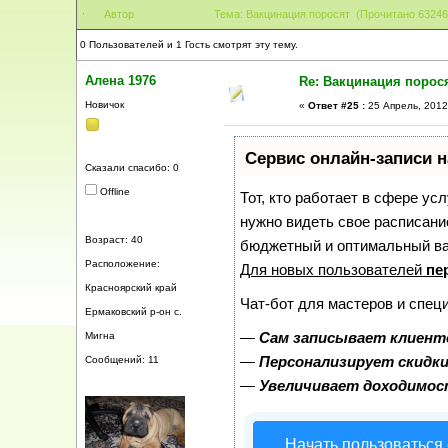
Автор
Тема: Вакцинация поросят (Прочитано 63246
0 Пользователей и 1 Гость смотрят эту тему.
Алена 1976
Re: Вакцинация порос
Новичок
«
Ответ #25 :
25 Апрель, 2012,
Сервис онлайн-записи н
Сказали спасибо: 0
Offline
Тот, кто работает в сфере усл
нужно видеть свое расписани
Возраст: 40
бюджетный и оптимальный в
Расположение:
Для новых пользователей
пе
Красноярский край
Чат-бот для мастеров и спец
Ермаковский р-он с.
—
Сам записывает клиенто
Мигна
—
Персонализирует скидки
Сообщений: 11
—
Увеличивает доходимос
Начать пользоваться