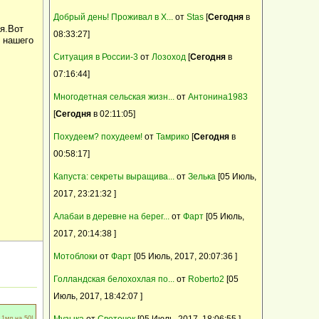
открыт для вязок
04 Июль, 2017, 08:47:59
Добрый день! Проживал в Х...
от
Stas
[
Сегодня
в
Барневельдер, белефельдер, араукан,
я.Вот
Светлая память тебе Надюша!
08:33:27]
минимясная палевая- инкуб.яйцо, цыплята
 нашего
Продаю домик в деревне
Ситуация в России-3
от
Лозоход
[
Сегодня
в
Предлагаем качественный ремонт в
07:16:44]
квартире, коттедже, офисе, магазине
Многодетная сельская жизн...
от
Антонина1983
продам коз.
[
Сегодня
в 02:11:05]
Выполним внутреннюю и наружную
Похудеем? похудеем!
от
Тамрико
[
Сегодня
в
отделку дома, квартиры, дачи
00:58:17]
Щенки - метисы кавказской овчарки
Капуста: секреты выращива...
от
Зелька
[05 Июль,
2017, 23:21:32 ]
Алабаи в деревне на берег...
от
Фарт
[05 Июль,
2017, 20:14:38 ]
Мотоблоки
от
Фарт
[05 Июль, 2017, 20:07:36 ]
Голландская белохохлая по...
от
Roberto2
[05
Июль, 2017, 18:42:07 ]
Музыка
от
Светочек
[05 Июль, 2017, 18:06:55 ]
 1мл на 50!