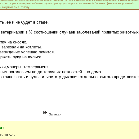
что есть риск потерять наболее хорошо растущих поросят от отечной болезни. (лечить не успеете)
ь акциями 1мл. голову.
ь ,её и не будет в стаде.
в ветеринарии в % соотношении случаев заболеваний привитых животных
ку на сносях.
 зарезали на котлеты.
тверждение успешно лечится.
ржать руку на пульсе.
.
ычки,манеры ,темперамент.
им поголовьем не до телячьих нежностей...но дома ...
о точно знать и пульс и частоту дыхания отдельно взятого представите
Записан
ят
12:10:57 »