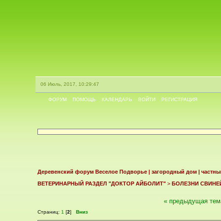
06 Июль, 2017, 10:29:47
ФОРУМ
ПОМОЩЬ
КАЛЕНДАРЬ
ВОЙТИ
РЕГИСТРАЦИЯ
Деревенский форум Веселое Подворье | загородный дом | частны
ВЕТЕРИНАРНЫЙ РАЗДЕЛ "ДОКТОР АЙБОЛИТ"
>
БОЛЕЗНИ СВИНЕ
« предыдущая тем
Страниц:
1
[
2
]
Вниз