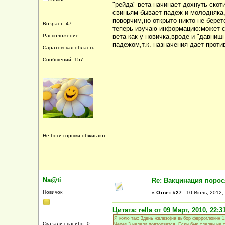
"рейда" вета начинает дохнуть скот
свиньям-бывает падеж и молодняка
поворчим,но открыто никто не бере
Возраст: 47
теперь изучаю информацию:может са
Расположение:
вета как у новичка,вроде и "давниш
падежом,т.к. назначения дает прот
Саратовская область
Сообщений: 157
Не боги горшки обжигают.
Na@ti
Re: Вакцинация порос
Новичок
«
Ответ #27 :
10 Июль, 2012, 
Цитата: rella от 09 Март, 2010, 22:3
Я колю так: 3день железо(на выбор ферроглюкин 1,5
Сказали спасибо: 0
Через 3 недели повторяется. Если был сделан не с