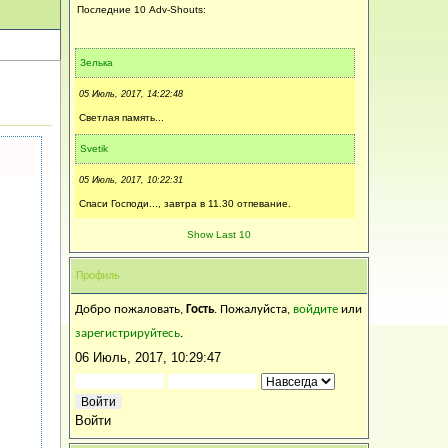
Последние 10 Adv-Shouts:
Зелька
05 Июль, 2017, 14:22:48
Светлая память...
Svetik
05 Июль, 2017, 10:22:31
Спаси Господи..., завтра в 11.30 отпевание.
Калинка
Show Last 10
04 Июль, 2017, 15:31:14
Профиль
Искренне соболезную...Царствие ей Небесное...
Добро пожаловать,
Гость
. Пожалуйста,
войдите
или
Svetik
зарегистрируйтесь
.
04 Июль, 2017, 15:27:46
06 Июль, 2017, 10:29:47
Спаси Христос , за Святые молитвы.
Нюта
Войти
04 Июль, 2017, 14:39:55