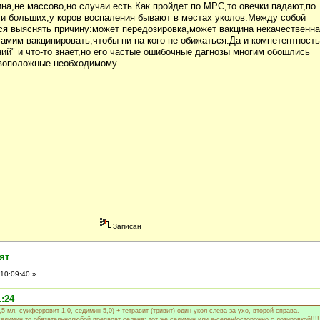
ина,не массово,но случаи есть.Как пройдет по МРС,то овечки падают,по
,и больших,у коров воспаления бывают в местах уколов.Между собой
тся выяснять причину:может передозировка,может вакцина некачественна
мим вакцинировать,чтобы ни на кого не обижаться.Да и компетентность
ний" и что-то знает,но его частые ошибочные дагнозы многим обошлись
ивоположные необходимому.
Записан
ят
10:09:40 »
1:24
 мл, суиферровит 1,0, седимин 5,0) + тетравит (тривит) один укол слева за ухо, второй справа.
едимин,то обязательнолюбой препарат селена: тот же седимин или е-селен(осторожно с дозировкой!!!!