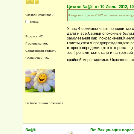
Цитата: Na@ti от 10 Июль, 2012, 10
Сказали спасибо: 0
Правда ли что ,если РОЖУ не ставить ,её и не буд
Offline
У нас 4 семимесячные непривитые с
дали и все.Свиньи спокойные были,
Возраст: 47
заболевания как покраснения.Кинул
глисты,хотя я предупреждала,что вс
Расположение:
второго определил,что это рожа ...,
Саратовская область
:ee:Проявляться стало и на третьей
Сообщений: 157
крайней мере видимых.Оказалось,чт
Не боги горшки обжигают.
Na@ti
Re: Вакцинация порос