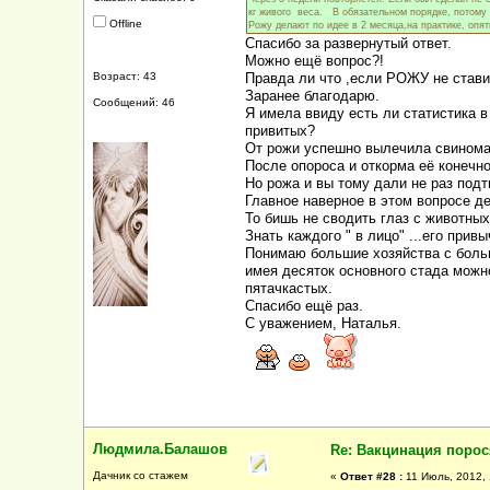
кг живого веса. В обязательном порядке, потому 
Offline
Рожу делают по идее в 2 месяца,на практике, опят
Спасибо за развернутый ответ.
Можно ещё вопрос?!
Возраст: 43
Правда ли что ,если РОЖУ не ставит
Заранее благодарю.
Сообщений: 46
Я имела ввиду есть ли статистика 
привитых?
От рожи успешно вылечила свиномат
После опороса и откорма её конечно
Но рожа и вы тому дали не раз под
Главное наверное в этом вопросе де
То бишь не сводить глаз с животных
Знать каждого " в лицо" ...его прив
Понимаю большие хозяйства с больш
имея десяток основного стада можн
пятачкастых.
Спасибо ещё раз.
С уважением, Наталья.
Людмила.Балашов
Re: Вакцинация порос
Дачник со стажем
«
Ответ #28 :
11 Июль, 2012, 