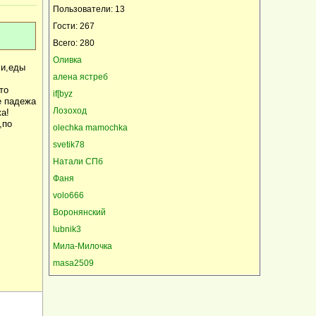
Пользователи: 13
Гости: 267
Всего: 280
Оливка
ли,еды
алена ястреб
то
if[byz
е падежа
Лозоход
жа!
,по
olechka mamochka
svetik78
Натали СПб
Фаня
volo666
Воронянский
lubnik3
Мила-Милочка
masa2509