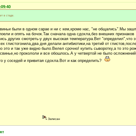
:09:40
ет в стаде.
виньи были в одном сарае и ни с кем,кроме нас, "не общались".Мы заш
поели и опять на бочок.Так сначала одна сдохла,без внешних признаков
ись других смотреть-у двух высокая температура.Вет "определил",что э
ех глистогонила,два дня делали антибиотики,на третий от глистов,посл
но это и так уже видно было.Велел срочно! купить сыворотку,а то это ро
 свинье,но прокололи и все обошлось.А у четвертой не было осложнений
о у соседей и привитая сдохла.Вот и как определить?
Записан
ят