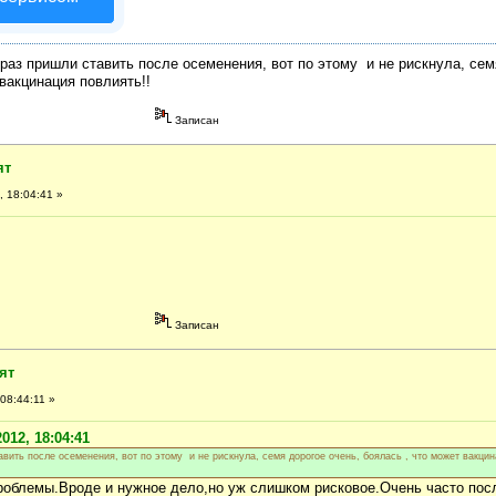
 раз пришли ставить после осеменения, вот по этому и не рискнула, сем
 вакцинация повлиять!!
Записан
ят
 18:04:41 »
Записан
ят
08:44:11 »
012, 18:04:41
авить после осеменения, вот по этому и не рискнула, семя дорогое очень, боялась , что может вакци
проблемы.Вроде и нужное дело,но уж слишком рисковое.Очень часто пос