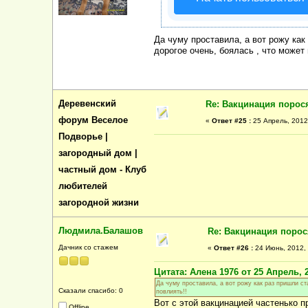
Да чуму проставила, а вот рожу как
дорогое очень, боялась , что может
Деревенский
Re: Вакцинация порос
форум Веселое
«
Ответ #25 :
25 Апрель, 2012,
Подворье |
загородный дом |
частный дом - Клуб
любителей
загородной жизни
Людмила.Балашов
Re: Вакцинация порос
Дачник со стажем
«
Ответ #26 :
24 Июнь, 2012, 
Цитата: Алена 1976 от 25 Апрель, 2
Да чуму проставила, а вот рожу как раз пришли ст
Сказали спасибо: 0
повлиять!!
Вот с этой вакцинацией частенько 
Offline