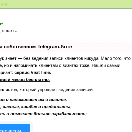
 раз)
ят
 18:04:41 »
а собственном Telegram-боте
уг, знает — без ведения записи клиентов никуда. Мало того, что
е, но и напоминать клиентам о визитах тоже. Нашли самый
ариант:
сервис VisitTime.
рвый месяц бесплатно
.
иалистов, который упрощает ведение записей:
в и напоминает им о визите;
, чаевые, кэшбэк и предоплаты;
ть и помогает больше зарабатывать;
 сервисом