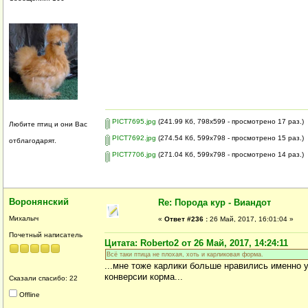
PICT7695.jpg
(241.99 Кб, 798x599 - просмотрено 17 раз.)
Любите птиц и они Вас
PICT7692.jpg
(274.54 Кб, 599x798 - просмотрено 15 раз.)
отблагодарят.
PICT7706.jpg
(271.04 Кб, 599x798 - просмотрено 14 раз.)
Воронянский
Re: Порода кур - Виандот
Михалыч
«
Ответ #236 :
26 Май, 2017, 16:01:04 »
Почетный написатель
Цитата: Roberto2 от 26 Май, 2017, 14:24:11
Всё таки птица не плохая, хоть и карликовая форма.
...мне тоже карлики больше нравились именно 
конверсии корма...
Сказали спасибо: 22
Offline