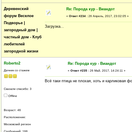
Деревенский
Re: Порода кур - Виандот
форум Веселое
«
Ответ #234 :
26 Апрель, 2017, 23:02:05 »
Подворье |
Загрузка...
загородный дом |
частный дом - Клуб
любителей
загородной жизни
Roberto2
Re: Порода кур - Виандот
Дачник со стажем
«
Ответ #235 :
26 Май, 2017, 14:24:11 »
Всё таки птица не плохая, хоть и карликовая ф
Сказали спасибо: 3
Offline
Возраст: 46
Расположение:
Московский регион
Сообщений: 166