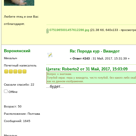
Любите птиц и они Вас
отблагодарят.
0751965001457612286.jpg
(21.38 Кб, 640x133 - просмотре
Воронянский
Re: Порода кур - Виандот
Михалыч
«
Ответ #243 :
31 Май, 2017, 15:31:39 »
Почетный написатель
Цитата: Roberto2 от 31 Май, 2017, 15:03:09
Вопрос к знатокам.
Голубой окрас пера у виандота, чисто голубой, без какого либо ок
как на данном изображении.
Сказали спасибо: 22
...будет...
Offline
Возраст: 50
Расположение: Полтава
Сообщений: 1645
Михалыч