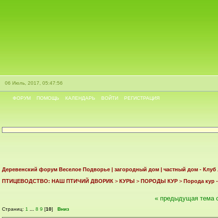
06 Июль, 2017, 05:47:56
ФОРУМ
ПОМОЩЬ
КАЛЕНДАРЬ
ВОЙТИ
РЕГИСТРАЦИЯ
Деревенский форум Веселое Подворье | загородный дом | частный дом - Клуб
ПТИЦЕВОДСТВО: НАШ ПТИЧИЙ ДВОРИК
>
КУРЫ
>
ПОРОДЫ КУР
>
Порода кур 
« предыдущая тема
Страниц:
1
...
8
9
[
10
]
Вниз