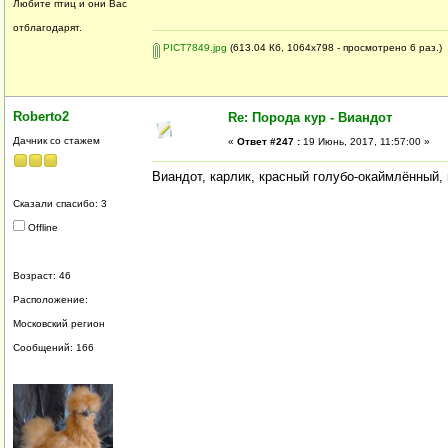
Любите птиц и они Вас
отблагодарят.
PICT7849.jpg
(613.04 Кб, 1064x798 - просмотрено 6 раз.)
Roberto2
Re: Порода кур - Виандот
Дачник со стажем
«
Ответ #247 :
19 Июнь, 2017, 11:57:00 »
Виандот, карлик, красный голубо-окаймлённый, 
Сказали спасибо: 3
Offline
Возраст: 46
Расположение:
Московский регион
Сообщений: 166