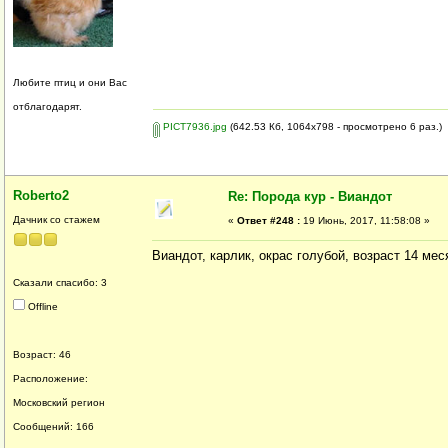
Любите птиц и они Вас
отблагодарят.
PICT7936.jpg
(642.53 Кб, 1064x798 - просмотрено 6 раз.)
Roberto2
Re: Порода кур - Виандот
Дачник со стажем
«
Ответ #248 :
19 Июнь, 2017, 11:58:08 »
Виандот, карлик, окрас голубой, возраст 14 мес
Сказали спасибо: 3
Offline
Возраст: 46
Расположение:
Московский регион
Сообщений: 166