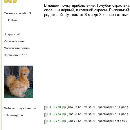
В нашем полку прибавление. Голубой окрас виан
сплеш, и чёрный, и голубой окрасы. Рыженький 
Сказали спасибо: 3
родителей. Тут нам от 8-ми до 2-х часов от вых
Offline
Возраст: 46
Расположение:
Московский регион
Сообщений: 166
PICT7760.jpg
(184.86 Кб, 798x599 - просмотрено 11 раз.)
Любите птиц и они Вас
PICT7764.jpg
(202.93 Кб, 798x599 - просмотрено 11 раз.)
отблагодарят.
PICT7771.jpg
(230.72 Кб, 798x599 - просмотрено 9 раз.)