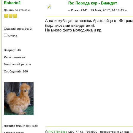
Roberto2
Re: Порода кур - Виандот
Дачник со стажем
«
Ответ #241 :
29 Май, 2017, 14:18:45 »
А на инкубацию стараюсь брать яйцо от 45 гра
(карликовыми виандотами).
Сказали спасибо: 3
Не много фото молодняка и пр.
Offline
Возраст: 46
Расположение:
Московский регион
Сообщений: 166
Любите птиц и они Вас
PICT7548.jpg
(299.77 Кб, 798x599 - просмотрено 14 раз.)
отблагодарят.