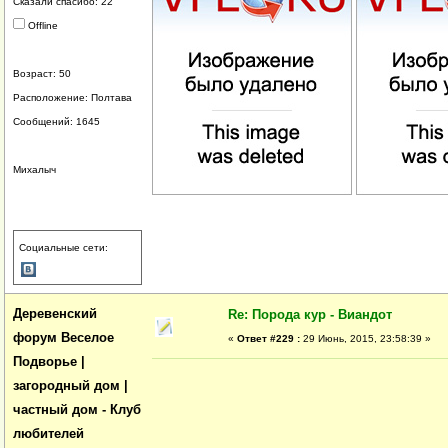
Сказали спасибо: 22
Offline
Возраст: 50
Расположение: Полтава
Сообщений: 1645
Михалыч
Социальные сети:
Деревенский
Re: Порода кур - Виандот
форум Веселое
«
Ответ #229 :
29 Июнь, 2015, 23:58:39 »
Подворье |
загородный дом |
частный дом - Клуб
любителей