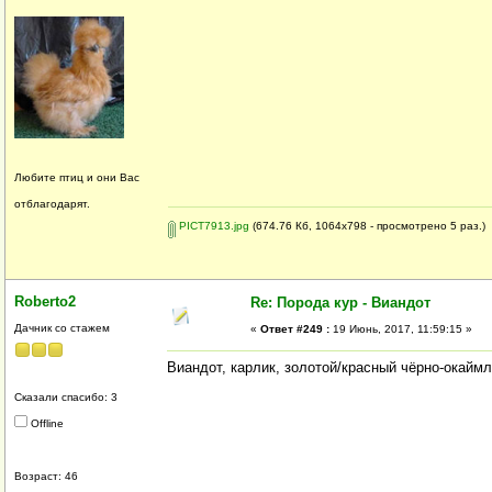
Любите птиц и они Вас
отблагодарят.
PICT7913.jpg
(674.76 Кб, 1064x798 - просмотрено 5 раз.)
Roberto2
Re: Порода кур - Виандот
Дачник со стажем
«
Ответ #249 :
19 Июнь, 2017, 11:59:15 »
Виандот, карлик, золотой/красный чёрно-окаймл
Сказали спасибо: 3
Offline
Возраст: 46