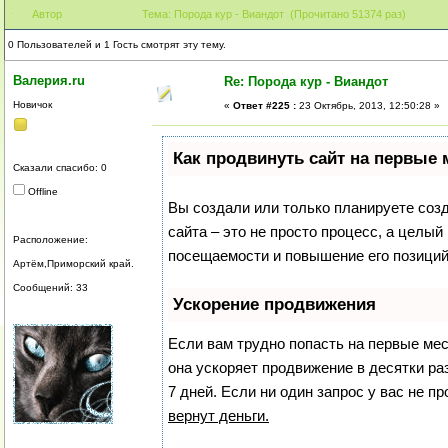
Автор
Тема: Порода кур - Виандот (Прочитано 51374 раз)
0 Пользователей и 1 Гость смотрят эту тему.
Валерия.ru
Re: Порода кур - Виандот
Новичок
«
Ответ #225 :
23 Октябрь, 2013, 12:50:28 »
Как продвинуть сайт на первые 
Сказали спасибо: 0
Offline
Вы создали или только планируете созда
сайта – это не просто процесс, а целы
Расположение:
посещаемости и повышение его позиций
Артём,Приморский край.
Сообщений: 33
Ускорение продвижения
Если вам трудно попасть на первые ме
она ускоряет продвижение в десятки ра
7 дней. Если ни один запрос у вас не пр
вернут деньги.