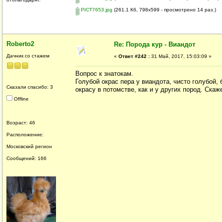
PICT7653.jpg
(261.1 Кб, 798x599 - просмотрено 14 раз.)
Roberto2
Re: Порода кур - Виандот
Дачник со стажем
«
Ответ #242 :
31 Май, 2017, 15:03:09 »
Вопрос к знатокам.
Голубой окрас пера у виандота, чисто голубой,
Сказали спасибо: 3
окрасу в потомстве, как и у других пород. Ска
Offline
Возраст: 46
Расположение:
Московский регион
Сообщений: 166