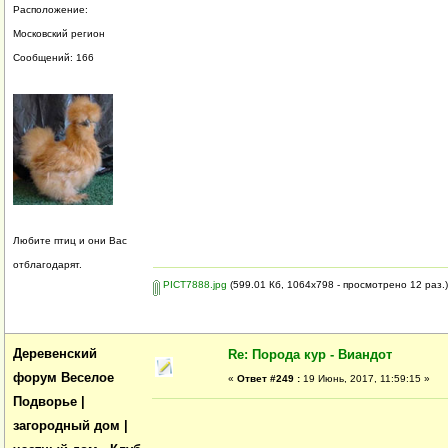
Расположение:
Московский регион
Сообщений: 166
Любите птиц и они Вас
отблагодарят.
PICT7888.jpg
(599.01 Кб, 1064x798 - просмотрено 12 раз.)
Деревенский
Re: Порода кур - Виандот
форум Веселое
«
Ответ #249 :
19 Июнь, 2017, 11:59:15 »
Подворье |
загородный дом |