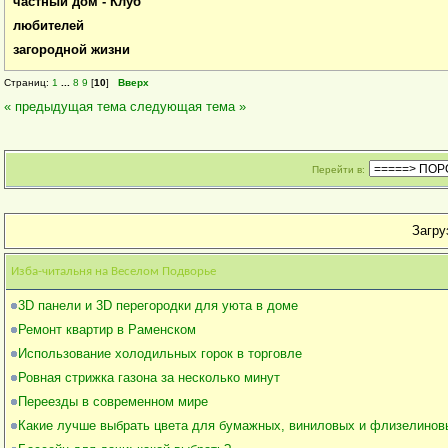
частный дом - Клуб
любителей
загородной жизни
Страниц:
1
...
8
9
[
10
]
Вверх
« предыдущая тема
следующая тема »
Перейти в:
Загруз
Изба-читальня на Веселом Подворье
3D панели и 3D перегородки для уюта в доме
Ремонт квартир в Раменском
Использование холодильных горок в торговле
Ровная стрижка газона за несколько минут
Переезды в современном мире
Какие лучше выбрать цвета для бумажных, виниловых и флизелинов