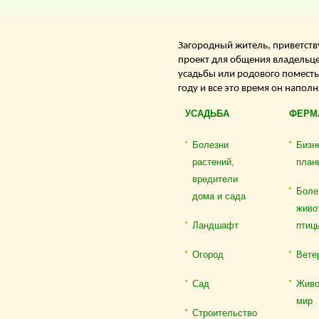
Загородный житель, приветству
проект для общения владельце
усадьбы или родового поместь
году и все это время он напол
УСАДЬБА
ФЕРМ
Болезни
Бизн
растений,
план
вредители
Боле
дома и сада
живо
Ландшафт
птиц
Огород
Вете
Сад
Живо
мир
Строительство