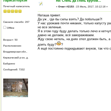
Лариса-Лорхэн
Re: Степь да степь кругом...
Почетный написатель
«
Ответ #2153 :
15 Июль, 2017, 10:12:18 »
Наташа привет.
Да уж , где бы силы взять? Да побольше?!
Сказали спасибо: 267
У нас урожаев почти никаких, только капусту р
но все зеленые.
Offline
Я в этом году буду делать только лечо и кетч
давно не делаем, всё замораживаем.
Жду свою нетель, на днях отел должен быть, а о
Возраст: 50
доить буду?
?
Расположение:
А ещё постоянно подкидывают внуков, так что с
Владимирская обл.,
Киржаческий р-он, д.
Бабурино
Сообщений: 7332