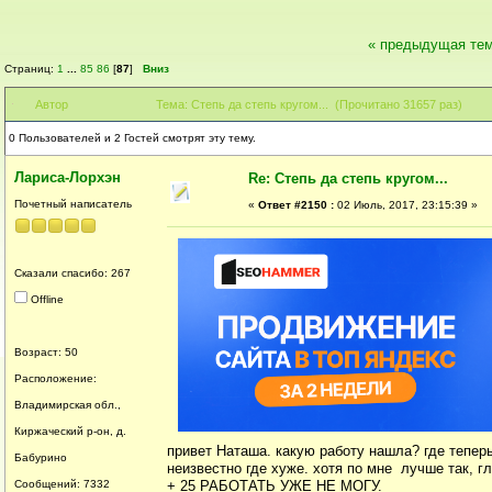
« предыдущая те
Страниц:
1
...
85
86
[
87
]
Вниз
Автор
Тема: Степь да степь кругом... (Прочитано 31657 раз)
0 Пользователей и 2 Гостей смотрят эту тему.
Лариса-Лорхэн
Re: Степь да степь кругом...
Почетный написатель
«
Ответ #2150 :
02 Июль, 2017, 23:15:39 »
Сказали спасибо: 267
Offline
Возраст: 50
Расположение:
Владимирская обл.,
Киржаческий р-он, д.
привет Наташа. какую работу нашла? где теперь
Бабурино
неизвестно где хуже. хотя по мне лучше так, г
Сообщений: 7332
+ 25 РАБОТАТЬ УЖЕ НЕ МОГУ.