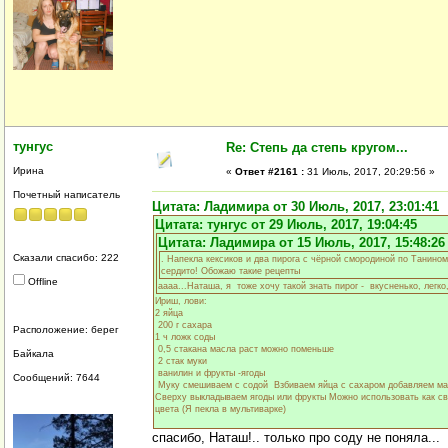
тунгус
Re: Степь да степь кругом...
Ирина
«
Ответ #2161 :
31 Июль, 2017, 20:29:56 »
Почетный написатель
Цитата: Ладимира от 30 Июль, 2017, 23:01:41
Цитата: тунгус от 29 Июль, 2017, 19:04:45
Цитата: Ладимира от 15 Июль, 2017, 15:48:26
Сказали спасибо: 222
. Напекла кексиков и два пирога с чёрной смородиной по Танином
сердито! Обожаю такие рецепты
Offline
аааа...Наташа, я тоже хочу такой знать пирог - вкусненько, легко
Ириш, лови:
2 яйца
200 г сахара
Расположение: берег
1 ч ложк соды
0,5 стакана масла раст можно поменьше
Байкала
2 стак муки
ванилин и фрукты -ягоды
Сообщений: 7644
Муку смешиваем с содой Взбиваем яйца с сахаром добавляем мас
Сверху выкладываем ягоды или фрукты Можно использовать как све
цвета (Я пекла в мультиварке)
спасибо, Наташ!.. только про соду не поняла...