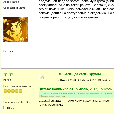
следующей неделе зовут - пока муж дома (выгн
Херсонщина
соскучилась уже по такой работе. Всё-таки, ск
Сообщений: 2106
земли поменьше было, помоложе были - всё са
рекомендацию на поступление в академию. Но по
пойдёт в рейс, тогда уже и в академию.
Наталья
тунгус
Re: Степь да степь кругом...
Ирина
«
Ответ #2156 :
29 Июль, 2017, 19:04:45 »
Почетный написатель
Цитата: Ладимира от 15 Июль, 2017, 15:48:26
. Напекла кексиков и два пирога с чёрной смородиной по Таниному(
Обожаю такие рецепты
аааа...Наташа, я тоже хочу такой знать пирог -
Сказали спасибо: 222
плиз, рецептик?!
Offline