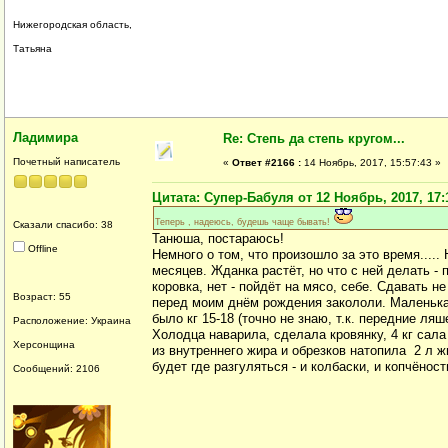
Нижегородская область,
Татьяна
Ладимира
Re: Степь да степь кругом...
Почетный написатель
«
Ответ #2166 :
14 Ноябрь, 2017, 15:57:43 »
Цитата: Супер-Бабуля от 12 Ноябрь, 2017, 17:
Теперь , надеюсь, будешь чаще бывать!
Сказали спасибо: 38
Танюша, постараюсь!
Offline
Немного о том, что произошло за это время..... 
месяцев. Жданка растёт, но что с ней делать -
коровка, нет - пойдёт на мясо, себе. Сдавать 
Возраст: 55
перед моим днём рождения закололи. Маленькая
было кг 15-18 (точно не знаю, т.к. передние ляш
Расположение: Украина
Холодца наварила, сделала кровянку, 4 кг сал
Херсонщина
из внутреннего жира и обрезков натопила 2 л ж
будет где разгуляться - и колбаски, и копчёности
Сообщений: 2106