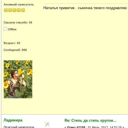
Активный написатель
Наталья приветик . сыночка твоего поздравляю
Сказали спасибо: 49
Offline
Возраст: 45
Сообщений: 898
Ладимира
Re: Степь да степь кругом...
Почетный написатель
«
Ответ #2159 :
31 Июль, 2017, 14:52:26 »