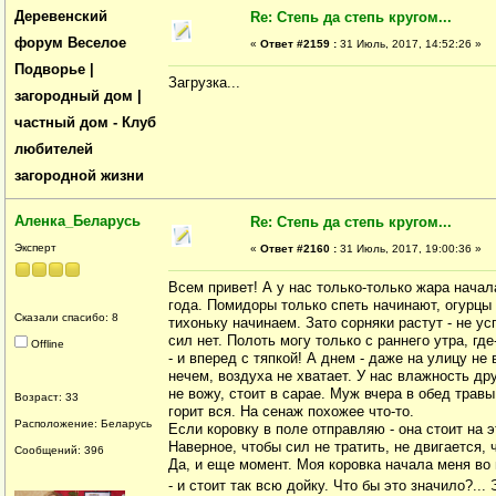
Деревенский
Re: Степь да степь кругом...
форум Веселое
«
Ответ #2159 :
31 Июль, 2017, 14:52:26 »
Подворье |
Загрузка...
загородный дом |
частный дом - Клуб
любителей
загородной жизни
Аленка_Беларусь
Re: Степь да степь кругом...
Эксперт
«
Ответ #2160 :
31 Июль, 2017, 19:00:36 »
Всем привет! А у нас только-только жара начал
года. Помидоры только спеть начинают, огурцы 
Сказали спасибо: 8
тихоньку начинаем. Зато сорняки растут - не у
сил нет. Полоть могу только с раннего утра, гд
Offline
- и вперед с тяпкой! А днем - даже на улицу не
нечем, воздуха не хватает. У нас влажность дру
не вожу, стоит в сарае. Муж вчера в обед травы
Возраст: 33
горит вся. На сенаж похожее что-то.
Расположение: Беларусь
Если коровку в поле отправляю - она стоит на э
Наверное, чтобы сил не тратить, не двигается, 
Сообщений: 396
Да, и еще момент. Моя коровка начала меня во
- и стоит так всю дойку. Что бы это значило?..