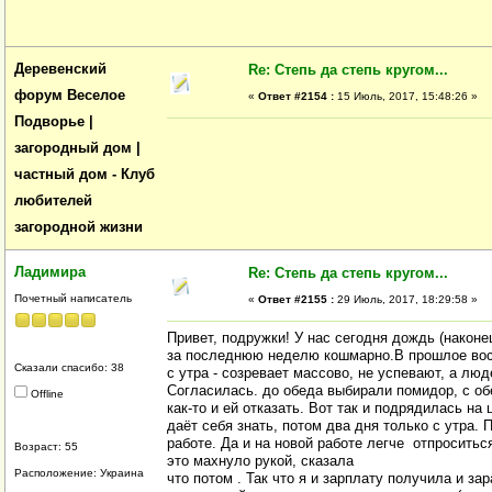
Деревенский
Re: Степь да степь кругом...
форум Веселое
«
Ответ #2154 :
15 Июль, 2017, 15:48:26 »
Подворье |
загородный дом |
частный дом - Клуб
любителей
загородной жизни
Ладимира
Re: Степь да степь кругом...
Почетный написатель
«
Ответ #2155 :
29 Июль, 2017, 18:29:58 »
Привет, подружки! У нас сегодня дождь (наконе
за последнюю неделю кошмарно.В прошлое вос
Сказали спасибо: 38
с утра - созревает массово, не успевают, а люд
Согласилась. до обеда выбирали помидор, с об
Offline
как-то и ей отказать. Вот так и подрядилась н
даёт себя знать, потом два дня только с утра. 
работе. Да и на новой работе легче отпроситься
Возраст: 55
это махнуло рукой, сказала
Расположение: Украина
что потом . Так что я и зарплату получила и з