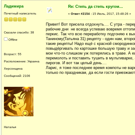
Ладимира
Re: Степь да степь кругом...
Почетный написатель
«
Ответ #2154 :
15 Июль, 2017, 15:48:26 »
Привет! Вот присела отдохнуть.... С утра - пе
рабочие дни не всегда успеваю вовремя оттопит
Сказали спасибо: 38
перкис. Так что всю переработку подгоняю к вы
Таниному(Татьяна 31) рецепту - один нам, втор
Offline
такие рецепты! Надо ещё с красной смородинкой
повыдёргивать по картошке большую траву и за
мои что-то слишком уж потерялись в траве. А е
Возраст: 55
перемолоть и поставить тушить в мультиварке, 
Расположение: Украина
пирогов. И вот так целый день....
Ларис, я тоже последнее время компоты не вар
Херсонщина
только по праздникам, да если гости приезжают
Сообщений: 2106
Наталья