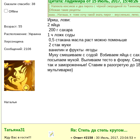
Цитата: Ладимира от 15 Июль, 2017, 15:48:26
Сказали спасибо: 38
. Напекла кексиков и два пирога с чёрной смородиной по Таниному
Обожаю такие рецепты
Offline
аааа...Наташа, я тоже хочу такой знать пирог - вкусненько, легко,
Ириш, лови:
2 яйца
Возраст: 55
200 г сахара
Расположение: Украина
1 ч ложк соды
0,5 стакана масла раст можно поменьше
Херсонщина
2 стак муки
Сообщений: 2106
ванилин и фрукты -ягоды
Муку смешиваем с содой Взбиваем яйца с сах
посыпаем мукой. Выливаем тесто в форму. Све
так и замороженные! Ставим в разогретую до 18
мультиварке)
Наталья
Татьяна31
Re: Степь да степь кругом...
Жду Вас в гости!!!
«
Ответ #2158 :
30 Июль, 2017, 23:04:53 »