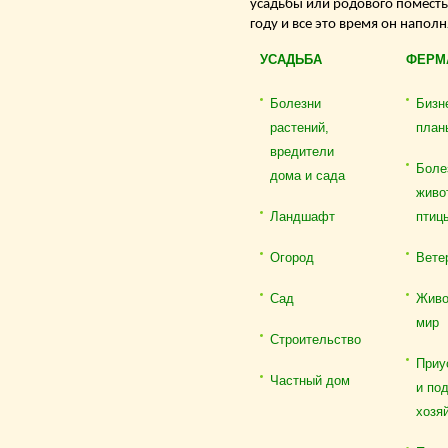
усадьбы или родового поместь
году и все это время он напол
УСАДЬБА
ФЕРМ
Болезни
Бизн
растений,
план
вредители
Боле
дома и сада
живо
Ландшафт
птиц
Огород
Вете
Сад
Живо
мир
Строительство
Приу
Частный дом
и по
хозя