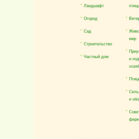
Ландшафт
птиц
Огород
Вете
Сад
Живо
мир
Строительство
Приу
Частный дом
и по
хозя
Птиц
Сель
и об
Сове
ферм