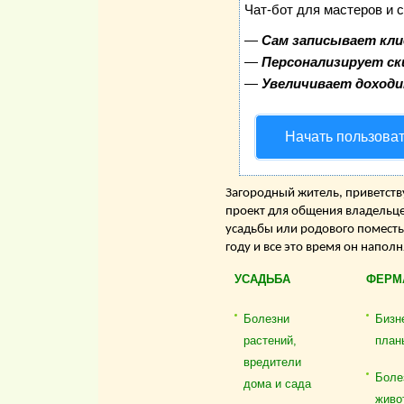
Чат-бот для мастеров и 
—
Сам записывает кли
—
Персонализирует ск
—
Увеличивает доход
Начать пользова
Загородный житель, приветству
проект для общения владельце
усадьбы или родового поместь
году и все это время он напол
УСАДЬБА
ФЕРМ
Болезни
Бизн
растений,
план
вредители
Боле
дома и сада
живо