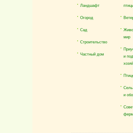
Ландшафт
птиц
Огород
Вете
Сад
Живо
мир
Строительство
Приу
Частный дом
и по
хозя
Птиц
Сель
и об
Сове
ферм