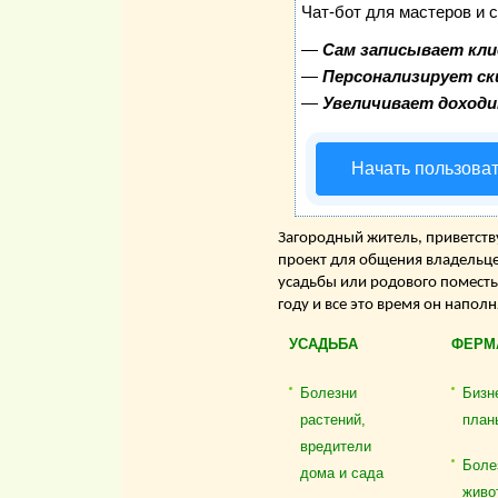
Чат-бот для мастеров и 
—
Сам записывает кли
—
Персонализирует ск
—
Увеличивает доход
Начать пользова
Загородный житель, приветству
проект для общения владельце
усадьбы или родового поместь
году и все это время он напол
УСАДЬБА
ФЕРМ
Болезни
Бизн
растений,
план
вредители
Боле
дома и сада
живо