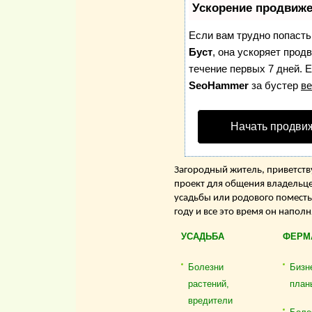
Ускорение продвиж
Если вам трудно попасть
Буст
, она ускоряет прод
течение первых 7 дней. Е
SeoHammer
за бустер
ве
Начать продви
Загородный житель, приветству
проект для общения владельце
усадьбы или родового поместь
году и все это время он напол
УСАДЬБА
ФЕРМ
Болезни
Бизн
растений,
план
вредители