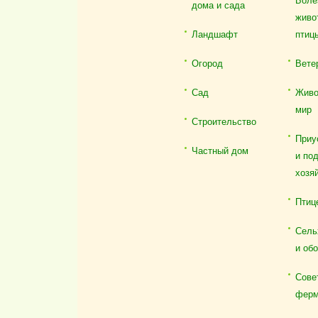
Боле
дома и сада
живо
Ландшафт
птиц
Огород
Вете
Сад
Живо
мир
Строительство
Приу
Частный дом
и по
хозя
Птиц
Сель
и об
Сове
ферм