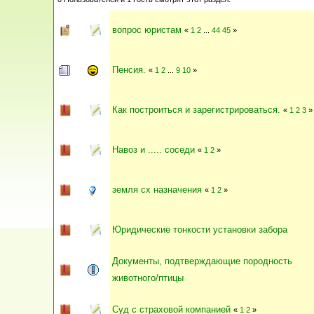
вопрос юристам
«
1
2
...
44
45
»
Пенсия.
«
1
2
...
9
10
»
Как построиться и зарегистрироваться.
«
1
2
3
»
Навоз и ..... соседи
«
1
2
»
земля сх назначения
«
1
2
»
Юридические тонкости установки забора
Документы, подтверждающие породность
животного/птицы
Суд с страховой компанией
«
1
2
»