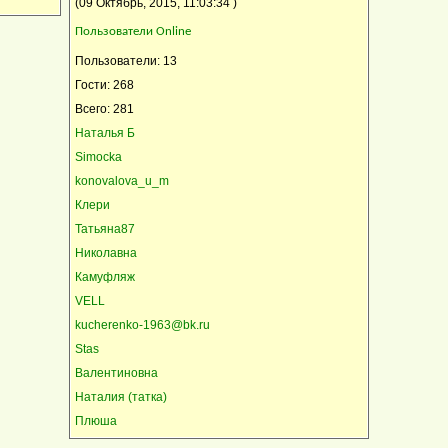
(09 Октябрь, 2015, 11:03:34 )
Пользователи Online
Пользователи: 13
Гости: 268
Всего: 281
Наталья Б
Simocka
konovalova_u_m
Клери
Татьяна87
Николавна
Камуфляж
VELL
kucherenko-1963@bk.ru
Stas
Валентиновна
Наталия (татка)
Плюша