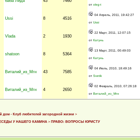
баба Лида
43
7460
от
oleg-t
04 Апрель, 2011, 19:42:27
Ussi
8
4516
от
Ussi
22 Март, 2011, 12:07:15
Vlada
2
1930
от
Катунь
13 Март, 2011, 00:49:03
shatoon
8
5364
от
Катунь
04 Июль, 2010, 18:49:16
Виталий_из_Мгн
43
7585
от
Svetik
02 Февраль, 2010, 07:26:18
Виталий_из_Мгн
4
2650
от
Виталий_из_Мгн
й дом - Клуб любителей загородной жизни
>
ЕСЕДЫ У НАШЕГО КАМИНА
>
ПРАВО: ВОПРОСЫ ЮРИСТУ