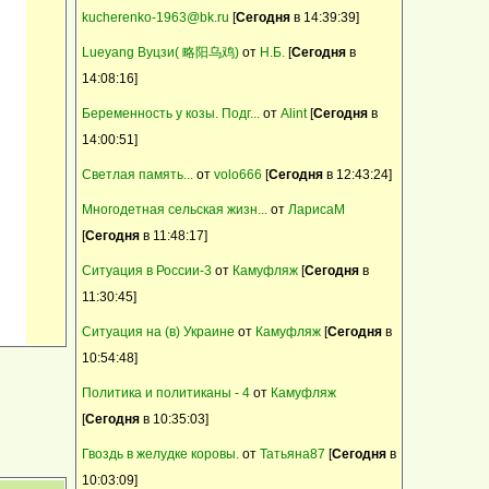
Барневельдер, белефельдер, араукан,
kucherenko-1963@bk.ru
[
Сегодня
в 14:39:39]
минимясная палевая- инкуб.яйцо, цыплята
Lueyang Вуцзи( 略阳乌鸡)
от
Н.Б.
[
Сегодня
в
Продаю домик в деревне
14:08:16]
Предлагаем качественный ремонт в
Беременность у козы. Подг...
от
Alint
[
Сегодня
в
квартире, коттедже, офисе, магазине
14:00:51]
продам коз.
Выполним внутреннюю и наружную
Светлая память...
от
volo666
[
Сегодня
в 12:43:24]
отделку дома, квартиры, дачи
Многодетная сельская жизн...
от
ЛарисаМ
Щенки - метисы кавказской овчарки
[
Сегодня
в 11:48:17]
Ситуация в России-3
от
Камуфляж
[
Сегодня
в
11:30:45]
Ситуация на (в) Украине
от
Камуфляж
[
Сегодня
в
10:54:48]
Политика и политиканы - 4
от
Камуфляж
[
Сегодня
в 10:35:03]
Гвоздь в желудке коровы.
от
Татьяна87
[
Сегодня
в
10:03:09]