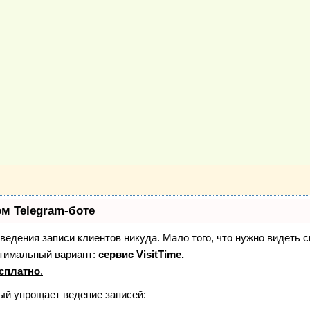
ом Telegram-боте
з ведения записи клиентов никуда. Мало того, что нужно видеть 
птимальный вариант:
сервис VisitTime.
сплатно
.
рый упрощает ведение записей: