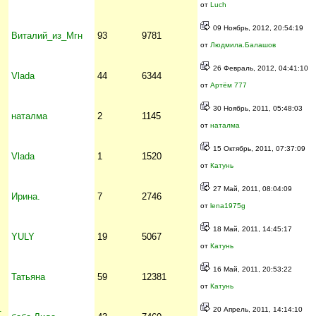
от
Luch
09 Ноябрь, 2012, 20:54:19
Виталий_из_Мгн
93
9781
от
Людмила.Балашов
26 Февраль, 2012, 04:41:10
Vlada
44
6344
от
Артём 777
30 Ноябрь, 2011, 05:48:03
наталма
2
1145
от
наталма
15 Октябрь, 2011, 07:37:09
Vlada
1
1520
от
Катунь
27 Май, 2011, 08:04:09
Ирина.
7
2746
от
lena1975g
18 Май, 2011, 14:45:17
YULY
19
5067
от
Катунь
16 Май, 2011, 20:53:22
Татьяна
59
12381
от
Катунь
1
20 Апрель, 2011, 14:14:10