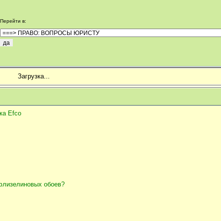
Перейти в
:
Загрузка...
ка Efco
 флизелиновых обоев?