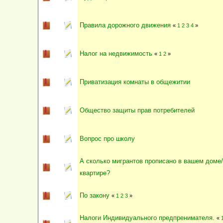
Правила дорожного движения
«
1
2
3
4
»
Налог на недвижимость
«
1
2
»
Приватизация комнаты в общежитии
Общество защиты прав потребителей
Вопрос про школу
А сколько мигрантов прописано в вашем доме/
квартире?
По закону
«
1
2
3
»
Налоги Индивидуального предпренимателя.
«