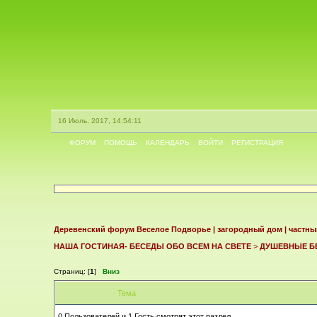
16 Июль, 2017, 14:54:11
ФОРУМ
ПОМОЩЬ
КАЛЕНДАРЬ
ВОЙТИ
РЕГИСТРАЦИЯ
Деревенский форум Веселое Подворье | загородный дом | частны
НАША ГОСТИНАЯ- БЕСЕДЫ ОБО ВСЕМ НА СВЕТЕ
>
ДУШЕВНЫЕ Б
Страниц: [
1
]
Вниз
Тема
0 Пользователей и 1 Гость смотрят этот раздел.