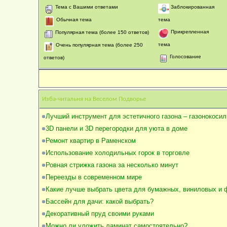
Тема с Вашими ответами
Заблокированная
Обычная тема
тема
Прикрепленная
Популярная тема (более 150 ответов)
тема
Очень популярная тема (более 250
Голосование
ответов)
Изба-читальня на Веселом Подворье
Лучший инструмент для эстетичного газона – газонокосил
3D панели и 3D перегородки для уюта в доме
Ремонт квартир в Раменском
Использование холодильных горок в торговле
Ровная стрижка газона за несколько минут
Переезды в современном мире
Какие лучше выбрать цвета для бумажных, виниловых и
Бассейн для дачи: какой выбрать?
Декоративный пруд своими руками
Можно ли уложить ламинат самостоятельно?