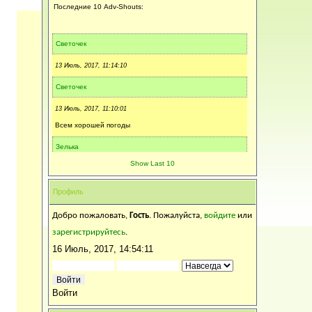
Последние 10 Adv-Shouts:
Светочек
13 Июль, 2017, 11:14:10
Светочек
13 Июль, 2017, 11:10:01
Всем хорошей погоды
Зелька
Show Last 10
05 Июль, 2017, 14:22:48
Светлая память...
Профиль
Svetik
Добро пожаловать,
Гость
. Пожалуйста,
войдите
или
05 Июль, 2017, 10:22:31
зарегистрируйтесь
.
Спаси Господи..., завтра в 11.30 отпевание.
16 Июль, 2017, 14:54:11
Калинка
04 Июль, 2017, 15:31:14
Войти
Искренне соболезную...Царствие ей Небесное...