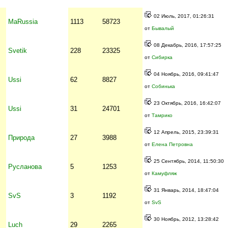
02 Июль, 2017, 01:26:31
MaRussia
1113
58723
от
Бывалый
08 Декабрь, 2016, 17:57:25
Svetik
228
23325
от
Сибирка
04 Ноябрь, 2016, 09:41:47
Ussi
62
8827
от
Собинька
23 Октябрь, 2016, 16:42:07
Ussi
31
24701
от
Тамрико
12 Апрель, 2015, 23:39:31
Природа
27
3988
от
Елена Петровна
25 Сентябрь, 2014, 11:50:30
Русланова
5
1253
от
Камуфляж
31 Январь, 2014, 18:47:04
SvS
3
1192
от
SvS
30 Ноябрь, 2012, 13:28:42
Luch
29
2265