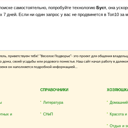
 поиске самостоятельно, попробуйте технологию
Буст
, она уско
 7 дней. Если ни один запрос у вас не продвинется в Топ10 за м
ель, приветствуем тебя! "Веселое Подворье"- это проект для общения владельц
о дома, своей усадьбы или родового поместья. Наш сайт начал работу в далеко
 время он наполняется подробной информацией...
СПРАВОЧНИКИ
ХОЗЯЮШК
ы
Литература
Домашний
отных и
СНиП
Красота и
Отдых и э