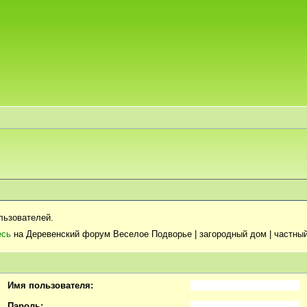
льзователей.
есь
на Деревенский форум Веселое Подворье | загородный дом | частный
Имя пользователя:
Пароль: