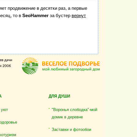
ряет продвижение в десятки раз, а первые
есяц, то в
SeoHammer
за бустер
вернут
ев дачи
м 2006
А
ДЛЯ ДУШИ
 уют
"Воронья слободка"-мой
домик в деревне
 здоровье
Заставки и фотообои
котуризм