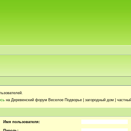
льзователей.
есь
на Деревенский форум Веселое Подворье | загородный дом | частный
Имя пользователя:
Пароль: