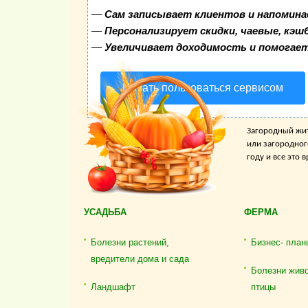
—
Сам записывает клиентов и напомина
—
Персонализирует скидки, чаевые, кэш
—
Увеличивает доходимость и помогае
Начать пользоваться сервисом
Загородный жит
или загородног
году и все это
УСАДЬБА
ФЕРМА
Болезни растений,
Бизнес- план
вредители дома и сада
Болезни жив
Ландшафт
птицы