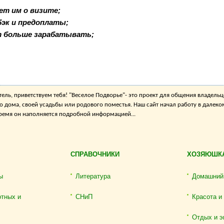
ет им о визите;
бэк и предоплаты;
т больше зарабатывать;
ель, приветствуем тебя! "Веселое Подворье"- это проект для общения владельц
о дома, своей усадьбы или родового поместья. Наш сайт начал работу в далеко
 время он наполняется подробной информацией...
СПРАВОЧНИКИ
ХОЗЯЮШК
ы
Литература
Домашний
отных и
СНиП
Красота и
Отдых и э