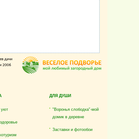
ев дачи
м 2006
А
ДЛЯ ДУШИ
 уют
"Воронья слободка"-мой
домик в деревне
 здоровье
Заставки и фотообои
котуризм