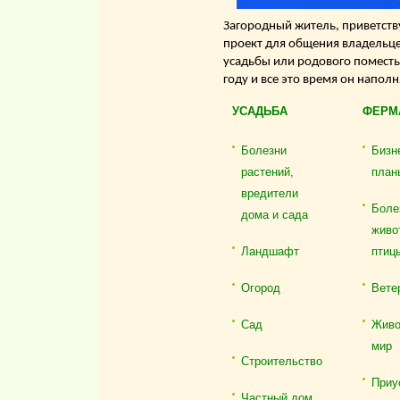
Загородный житель, приветству
проект для общения владельце
усадьбы или родового поместь
году и все это время он напол
УСАДЬБА
ФЕРМ
Болезни
Бизн
растений,
план
вредители
Боле
дома и сада
живо
Ландшафт
птиц
Огород
Вете
Сад
Живо
мир
Строительство
Приу
Частный дом