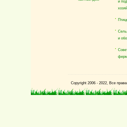
и по
хозя
Птиц
Сель
и об
Сове
ферм
Copyright 2006 - 2022, Все пра