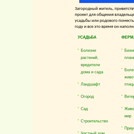
Загородный житель, приветству
проект для общения владельце
усадьбы или родового поместь
году и все это время он напол
УСАДЬБА
ФЕРМ
Болезни
Бизн
растений,
план
вредители
Боле
дома и сада
живо
Ландшафт
птиц
Огород
Вете
Сад
Живо
мир
Строительство
Приу
Частный дом