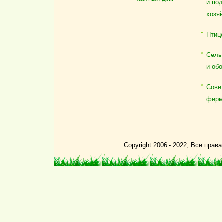
и по
хозя
Птиц
Сель
и об
Сове
ферм
Copyright 2006 - 2022, Все пра