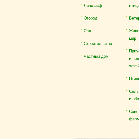
Ландшафт
птиц
Огород
Вете
Сад
Живо
мир
Строительство
Приу
Частный дом
и по
хозя
Птиц
Сель
и об
Сове
ферм