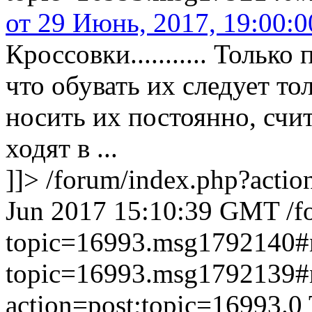
от 29 Июнь, 2017, 19:00:0
Кроссовки........... Только
что обувать их следует то
носить их постоянно, счит
ходят в ...
]]>
/forum/index.php?actio
Jun 2017 15:10:39 GMT
/f
topic=16993.msg1792140
topic=16993.msg1792139
action=post;topic=16993.0