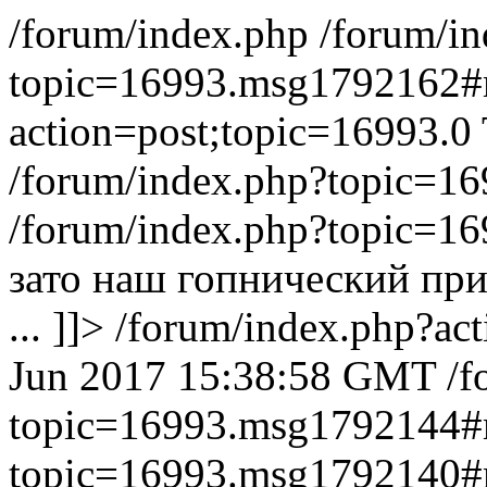
/forum/index.php
/forum/i
topic=16993.msg1792162
action=post;topic=16993.0
/forum/index.php?topic=
/forum/index.php?topic=
зато наш гопнический пр
... ]]>
/forum/index.php?ac
Jun 2017 15:38:58 GMT
/f
topic=16993.msg1792144
topic=16993.msg1792140