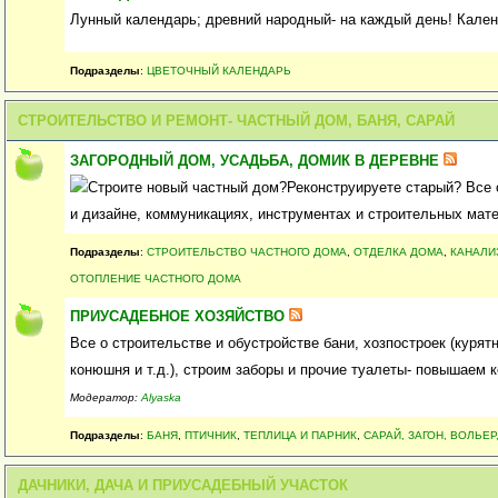
Лунный календарь; древний народный- на каждый день! Кале
Подразделы
:
ЦВЕТОЧНЫЙ КАЛЕНДАРЬ
СТРОИТЕЛЬСТВО И РЕМОНТ- ЧАСТНЫЙ ДОМ, БАНЯ, САРАЙ
ЗАГОРОДНЫЙ ДОМ, УСАДЬБА, ДОМИК В ДЕРЕВНЕ
Строите новый частный дом?Реконструируете старый? Все 
и дизайне, коммуникациях, инструментах и строительных мат
Подразделы
:
СТРОИТЕЛЬСТВО ЧАСТНОГО ДОМА
,
ОТДЕЛКА ДОМА
,
КАНАЛИ
ОТОПЛЕНИЕ ЧАСТНОГО ДОМА
ПРИУСАДЕБНОЕ ХОЗЯЙСТВО
Все о строительстве и обустройстве бани, хозпостроек (курятн
конюшня и т.д.), строим заборы и прочие туалеты- повышаем
Модератор:
Alyaska
Подразделы
:
БАНЯ
,
ПТИЧНИК
,
ТЕПЛИЦА И ПАРНИК
,
САРАЙ, ЗАГОН, ВОЛЬЕР
ДАЧНИКИ, ДАЧА И ПРИУСАДЕБНЫЙ УЧАСТОК