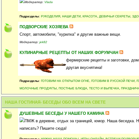
Модератор:
Vlada
Подразделы
:
РУКОДЕЛИЯ
,
НАШИ ДЕТИ
,
КРАСОТА
,
ДЕВИЧЬИ СЕКРЕТЫ
,
ЗДО
ПОДВОРСКИЕ ХОЗЯЕВА
Спорт, автомобили, "курилка" и другие важные вещи.
Модератор:
jek82
КУЛИНАРНЫЕ РЕЦЕПТЫ ОТ НАШИХ ФОРУМЧАН
фермерские рецепты и заготовки, дом
другая вкуснятина!
Подразделы
:
ГОТОВИМ НА ОТКРЫТОМ ОГНЕ
,
ГОТОВИМ В РУССКОЙ ПЕЧИ
,
Г
МОЛОЧНЫЕ ПРОДУКТЫ
,
ПОСТНЫЕ БЛЮДА
,
ТЕСТО И ВЫПЕЧКА
,
ПРАЗДНИЧ
НАША ГОСТИНАЯ- БЕСЕДЫ ОБО ВСЕМ НА СВЕТЕ
ДУШЕВНЫЕ БЕСЕДЫ У НАШЕГО КАМИНА
ПМЖ в деревне, отдых за границей, юмор. Наша беседка. Не
написать? Пишите сюда!
Подразделы
:
НУЖНА НАША ПОМОЩЬ!
,
ИГРЫ ОНЛАЙН
,
ВСТРЕЧИ ПОДВОРЦ