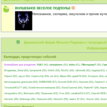
ВОЛШЕБНОЕ ВЕСЕЛОЕ ПОДПОЛЬЕ
Непознанное, эзотерика, оккультизм и прочие жутк
Деревенский форум Веселое Подворье | загородный д
Информацио
Календарь предстоящих событий
Ближайшие дни рождения:
YULY
(40)
,
skorpionss
(32)
,
tisha
(51)
,
7Веснушка7
(35)
,
Гри
Владимир_Киев (43)
,
kyropiatnik (25)
,
Omich (53)
,
Юл111 (36)
,
г@лин@ (42)
,
bagiraij (41)
,
Ларисf (52)
,
аргуз (63)
,
Серёга-Ор (50)
,
arz (41)
,
Мрия (36)
,
gala678 (64)
,
Scorpyon (44)
,
ш
виноградинка уральская (63)
,
SHREK999 (57)
,
Ксения КСЮ (37)
,
Imezmat (32)
,
Скарлетт (
Татьяна061177 (40)
,
Озабоченная мамашка (52)
,
ЛанаСтрелка (54)
,
Павел97 (28)
,
марин
vinogradina (41)
,
Викторио (66)
,
Пашенька (43)
,
Стэн (50)
,
natalka2013 (37)
,
Сергей МСВ (
НаталЬ (39)
,
Delavega (46)
,
Черешня (40)
,
Alexeich (59)
,
павел 32 (31)
,
-Ксеня- (44)
,
Анаст
Статистика форума