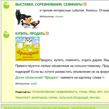
ВЫСТАВКИ, СОРЕВНОВАНИЯ, СЕМИНАРЫ
и прочие интересные события. Анонсы. Отзыв
Модератор:
Anmari
КУПИТЬ, ПРОДАТЬ
Продать, купить, поменять, отдать даром. Ище
Приветствуются любые объявления на сельхоз-тематику. Про
подворий! Если вы хотите разместить объявление не на фору
Доске объявлений "Ярмарка"
- нажмите на картинку слева <-
Модератор:
jek82
Подразделы
:
ГРУЗОПЕРЕВОЗКИ
,
НЕДВИЖИМОСТЬ
,
ПТИЦА
,
ЯЙЦО
,
МРС
,
КРС
ТРАНСПОРТ
,
МАТЕРИАЛЫ
,
КОРМА
,
СЕЛЬСКАЯ ПРОДУКЦИЯ
,
ПРОЧЕЕ
ДОМОВОЙ: ЧУДЕСНОЕ, НЕОБЪЯСНИМОЕ, НЕВЕРОЯТНОЕ