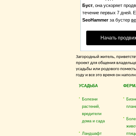
Буст
, она ускоряет прод
течение первых 7 дней. Е
SeoHammer
за бустер
ве
Начать продви
Загородный житель, приветству
проект для общения владельце
усадьбы или родового поместь
году и все это время он напол
УСАДЬБА
ФЕРМ
Болезни
Бизн
растений,
план
вредители
Боле
дома и сада
живо
Ландшафт
птиц