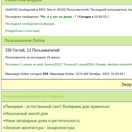
1649793 Сообщений в 6051 Тем от 29153 Пользователей. Последний пользователь:
bu
Последнее сообщение:
"
Re: А у нас на дворе...
"
(
Сегодня
в 10:40:15 )
Последние сообщения на форуме.
[Подробная статистика]
Пользователи Online
230 Гостей, 13 Пользователей
Пользователи за последние 15 минут:
Петрович 2
,
алена ястреб
,
Алекса2012
,
ТатианаП
,
masa2509
,
Оливка
,
olechka mamoch
Максимум Online сегодня:
259
. Максимум Online: 2174 (09 Октябрь, 2015, 11:03:34 )
Загруз
Изба-читальня на Веселом Подворье
Панораме - естественный свет! Выбираем дом правильно
Изысканный жилой дом
Наши загородные дома и растительность
Зеленая архитектура - экоархитектура