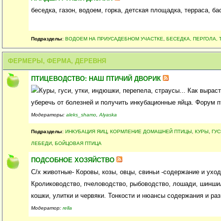
беседка, газон, водоем, горка, детская площадка, терраса, ба
Подразделы
:
ВОДОЕМ НА ПРИУСАДЕБНОМ УЧАСТКЕ
,
БЕСЕДКА, ПЕРГОЛА, 
ФЕРМЕРЫ, ФЕРМА, ДЕРЕВНЯ
ПТИЦЕВОДСТВО: НАШ ПТИЧИЙ ДВОРИК
Куры, гуси, утки, индюшки, перепела, страусы... Как выра
уберечь от болезней и получить инкубационные яйца. Форум 
Модераторы:
aleks_shamo
,
Alyaska
Подразделы
:
ИНКУБАЦИЯ ЯИЦ
,
КОРМЛЕНИЕ ДОМАШНЕЙ ПТИЦЫ
,
КУРЫ
,
ГУС
ЛЕБЕДИ
,
БОЙЦОВАЯ ПТИЦА
ПОДСОБНОЕ ХОЗЯЙСТВО
С/х животные- Коровы, козы, овцы, свиньи -содержание и ухо
Кролиководство, пчеловодство, рыбоводство, лошади, шиншил
кошки, улитки и червяки. Тонкости и нюансы содержания и ра
Модератор:
rella