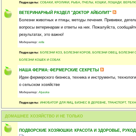
Подразделы
:
СОБАКИ
,
КРОЛИКИ
,
РЫБА
,
ПЧЕЛЫ
,
КОШКИ
,
ЛОШАДИ, ВЕРБЛ
ВЕТЕРИНАРНЫЙ РАЗДЕЛ "ДОКТОР АЙБОЛИТ"
Болезни животных и птицы, методы лечения. Прививки, дегел
вопросы ветеринарам и ответы на них. Пожалуйста, сообщайт
результатах, это важно!
Модератор:
rella
Подразделы
:
БОЛЕЗНИ КОЗ
,
БОЛЕЗНИ КОРОВ
,
БОЛЕЗНИ ОВЕЦ
,
БОЛЕЗНИ 
БОЛЕЗНИ КОШЕК И СОБАК
НАША ФЕРМА: ФЕРМЕРСКИЕ СЕКРЕТЫ
Идеи фермерского бизнеса, техника и инструменты, технологи
о сельском хозяйстве
Модератор:
Alyaska
Подразделы
:
ИНКУБАТОР ДЛЯ ЯИЦ
,
БИЗНЕС В ДЕРЕВНЕ
,
ТРАНСПОРТ, ТЕХ
ДОМАШНЕЕ ХОЗЯЙСТВО И НЕ ТОЛЬКО
ПОДВОРСКИЕ ХОЗЯЮШКИ: КРАСОТА И ЗДОРОВЬЕ, РУКОД