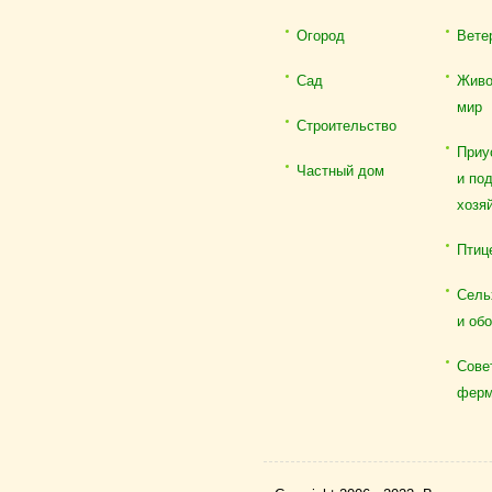
Огород
Вете
Сад
Живо
мир
Строительство
Приу
Частный дом
и по
хозя
Птиц
Сель
и об
Сове
ферм