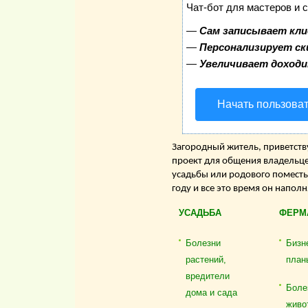
Чат-бот для мастеров и 
—
Сам записывает кли
—
Персонализирует ск
—
Увеличивает доход
Начать пользова
Загородный житель, приветству
проект для общения владельце
усадьбы или родового поместь
году и все это время он напол
УСАДЬБА
ФЕРМ
Болезни
Бизн
растений,
план
вредители
Боле
дома и сада
живо