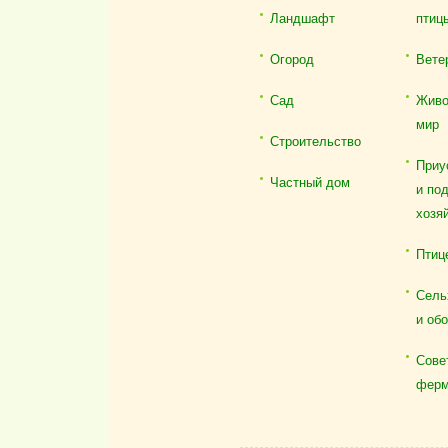
Ландшафт
птиц
Огород
Вете
Сад
Живо
мир
Строительство
Приу
Частный дом
и по
хозя
Птиц
Сель
и об
Сове
ферм