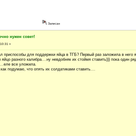
Записан
очно нужен совет!
10:31 »
л приспособы для поддержки яйца в ТГБ? Первый раз заложила в него я
яйцо разного калибра....ну невдобняк их стоймя ставить))) пока один ря
...еле все уложила.
.как подумаю, что опять их солдатиками ставить....