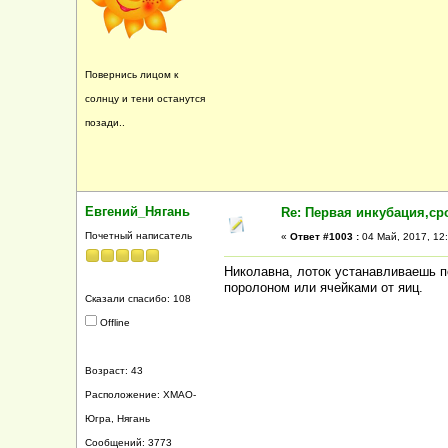
Повернись лицом к
солнцу и тени останутся
позади..
Евгений_Нягань
Re: Первая инкубация,ср
Почетный написатель
«
Ответ #1003 :
04 Май, 2017, 12:
Николавна, лоток устанавливаешь п
поролоном или ячейками от яиц.
Сказали спасибо: 108
Offline
Возраст: 43
Расположение: ХМАО-
Югра, Нягань
Сообщений: 3773