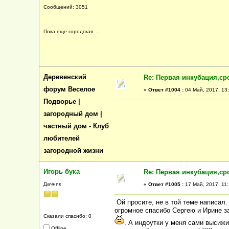
Сообщений: 3051
Пока еще городская.....
Деревенский
Re: Первая инкубация,ср
форум Веселое
«
Ответ #1004 :
04 Май, 2017, 13:
Подворье |
загородный дом |
частный дом - Клуб
любителей
загородной жизни
Игорь бука
Re: Первая инкубация,ср
Дачник
«
Ответ #1005 :
17 Май, 2017, 11:
Ой просите, не в той теме написал.
огромное спасибо Сергею и Ирине з
Сказали спасибо: 0
. А индоутки у меня сами высижи
Offline