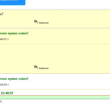
м?
Записан
очно нужен совет!
48:57 »
Записан
очно нужен совет!
18:45 »
 21:48:57
т.