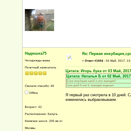
Надюшка75
Re: Первая инкубация,ср
Четырежды мама
«
Ответ #1004 :
04 Май, 2017, 13:
Почетный написатель
Цитата: Игорь бука от 03 Май, 2017
Цитата: Наталья Б от 02 Май, 2017,
Срок инкубации какой и кого выводим?
Срок дней 8 или 9, выводим индюшат.
Сказали спасибо: 46
Offline
Я первый раз смотрела в 10 дней. 
изменились выбраковываем.
Возраст: 42
Расположение: Калуга.
Киевское шоссе. 200 км от
Москвы.