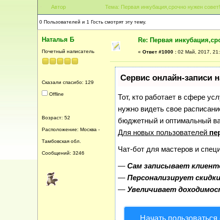
Автор
Тема: Первая инкубация,срочно нужен совет!
0 Пользователей и 1 Гость смотрят эту тему.
Наталья Б
Re: Первая инкубация,ср
Почетный написатель
«
Ответ #1000 :
02 Май, 2017, 21:
Сервис онлайн-записи н
Сказали спасибо: 129
Offline
Тот, кто работает в сфере усл
нужно видеть свое расписани
Возраст: 52
бюджетный и оптимальный в
Расположение: Москва -
Для новых пользователей
пе
Тамбовская обл.
Чат-бот для мастеров и спец
Сообщений: 3246
—
Сам записывает клиенто
—
Персонализирует скидки
—
Увеличивает доходимос
Начать пользоваться