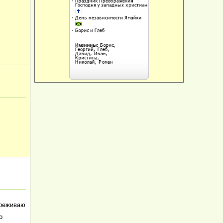
ереживаю
о