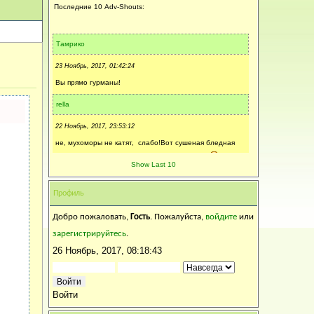
Последние 10 Adv-Shouts:
Тамрико
23 Ноябрь, 2017, 01:42:24
Вы прямо гурманы!
rella
22 Ноябрь, 2017, 23:53:12
не, мухоморы не катят, слабо!Вот сушеная бледная
поганка - это сногосшибательно (навсегда).
Show Last 10
ЛарисаМ
Профиль
22 Ноябрь, 2017, 20:26:38
Добро пожаловать,
Гость
. Пожалуйста,
войдите
или
Пусть спасибо скажет,что не из мухоморов!!!!
зарегистрируйтесь
.
rella
26 Ноябрь, 2017, 08:18:43
22 Ноябрь, 2017, 17:18:10
мне дали выговор. Сварила суп из белых грибов. Сын
Войти
был возмущен, почему не из подосиновиков?!