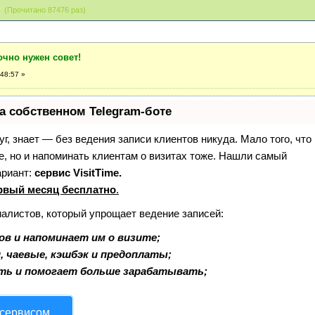
 (Прочитано 87476 раз)
очно нужен совет!
48:57 »
а собственном Telegram-боте
уг, знает — без ведения записи клиентов никуда. Мало того, что
е, но и напоминать клиентам о визитах тоже. Нашли самый
ариант:
сервис VisitTime.
рвый месяц бесплатно
.
иалистов, который упрощает ведение записей:
в и напоминает им о визите;
, чаевые, кэшбэк и предоплаты;
ть и помогает больше зарабатывать;
 сервисом