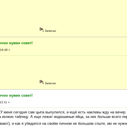
Записан
очно нужен совет!
16:48 »
Записан
очно нужен совет!
12:11 »
 У меня сегодня сам цыпа вылупился, и ещё есть наклевы жду на вечер.
а ихнюю таблицу. А еще лежат индюшиные яйца, за них больше всего п
вают), и как я убедился на своём личном не большом спыте, им не нужн