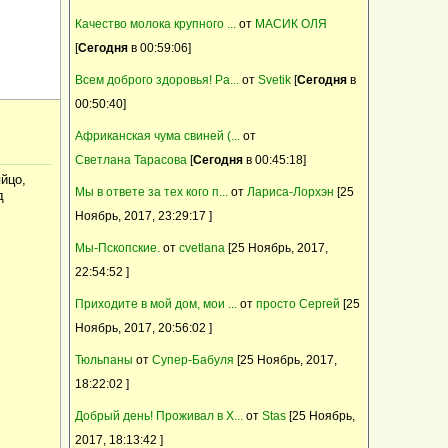
Эллен
корма для интенсивного выращивания
Качество молока крупного ...
от
МАСИК ОЛЯ
комбикорм Пурина PURINA
14 Ноябрь, 2017, 21:42:59
[
Сегодня
в 00:59:06]
Зааненские и зааненско-нубийские козы
У нас сегодня было +15!Солнечно и тихо!
Всем доброго здоровья! Ра...
от
Svetik
[
Сегодня
в
Красный тибетский мастиф 100% китаец
00:50:40]
открыт для вязок
Барневельдер, белефельдер, араукан,
Африканская чума свиней (...
от
минимясная палевая- инкуб.яйцо, цыплята
Cветлана Тарасова
[
Сегодня
в 00:45:18]
йцо,
Мы в ответе за тех кого п...
от
Лариса-Лорхэн
[25
д
Ноябрь, 2017, 23:29:17 ]
Мы-Пскопские.
от
cvetlana
[25 Ноябрь, 2017,
22:54:52 ]
Приходите в мой дом, мои ...
от
просто Сергей
[25
Ноябрь, 2017, 20:56:02 ]
Тюльпаны
от
Супер-Бабуля
[25 Ноябрь, 2017,
18:22:02 ]
Добрый день! Проживал в Х...
от
Stas
[25 Ноябрь,
2017, 18:13:42 ]