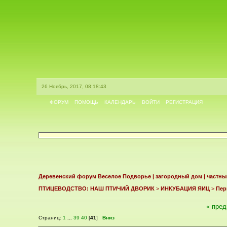
26 Ноябрь, 2017, 08:18:43
ФОРУМ
ПОМОЩЬ
КАЛЕНДАРЬ
ВОЙТИ
РЕГИСТРАЦИЯ
Деревенский форум Веселое Подворье | загородный дом | частны
ПТИЦЕВОДСТВО: НАШ ПТИЧИЙ ДВОРИК
>
ИНКУБАЦИЯ ЯИЦ
>
Пер
« пре
Страниц:
1
...
39
40
[
41
]
Вниз