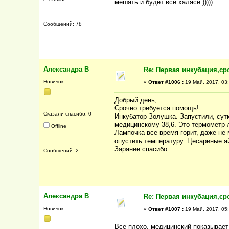
мешать и будет все халясё.)))))
Сообщений: 78
Александра В
Re: Первая инкубация,ср
Новичок
«
Ответ #1006 :
19 Май, 2017, 03:
Добрый день,
Срочно требуется помощь!
Сказали спасибо: 0
Инкубатор Золушка. Запустили, сутк
медицинскому 38,6. Это термометр 
Offline
Лампочка все время горит, даже не м
опустить температуру. Цесариные я
Заранее спасибо.
Сообщений: 2
Александра В
Re: Первая инкубация,ср
Новичок
«
Ответ #1007 :
19 Май, 2017, 05:
Все плохо, медицинский показывает 