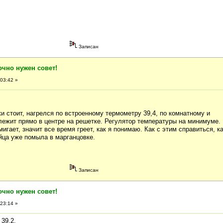
Записан
очно нужен совет!
03:42 »
и стоит, нагрелся по встроенному термометру 39,4, по комнатному и
лежит прямо в центре на решетке. Регулятор температуры на минимуме.
игает, значит все время греет, как я понимаю. Как с этим справиться, к
йца уже помыла в марганцовке.
Записан
очно нужен совет!
23:14 »
39,2.