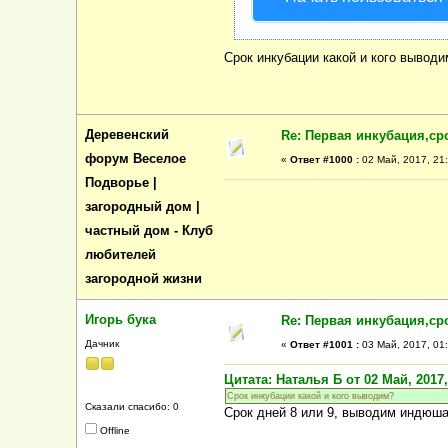
Срок инкубации какой и кого выводи
Деревенский
Re: Первая инкубация,ср
форум Веселое
«
Ответ #1000 :
02 Май, 2017, 21:
Подворье |
загородный дом |
частный дом - Клуб
любителей
загородной жизни
Игорь бука
Re: Первая инкубация,ср
Дачник
«
Ответ #1001 :
03 Май, 2017, 01:
Цитата: Наталья Б от 02 Май, 2017,
Срок инкубации какой и кого выводим?
Сказали спасибо: 0
Срок дней 8 или 9, выводим индюша
Offline