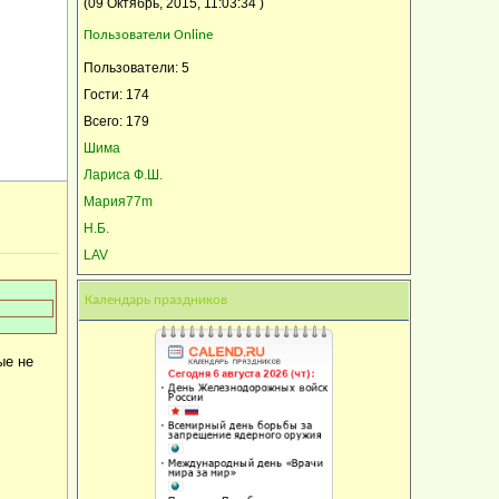
(09 Октябрь, 2015, 11:03:34 )
Пользователи Online
Пользователи: 5
Гости: 174
Всего: 179
Шима
Лариса Ф.Ш.
Мария77m
Н.Б.
LAV
Календарь праздников
ые не