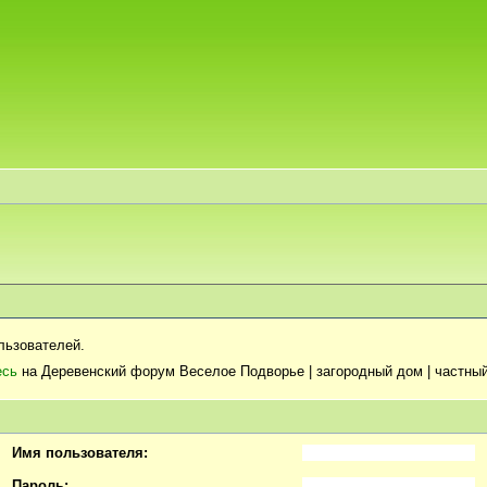
льзователей.
есь
на Деревенский форум Веселое Подворье | загородный дом | частный
Имя пользователя:
Пароль: