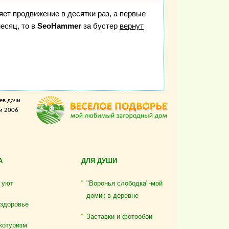
ряет продвижение в десятки раз, а первые
есяц, то в
SeoHammer
за бустер
вернут
ев дачи
м 2006
А
ДЛЯ ДУШИ
 уют
"Воронья слободка"-мой
домик в деревне
 здоровье
Заставки и фотообои
котуризм