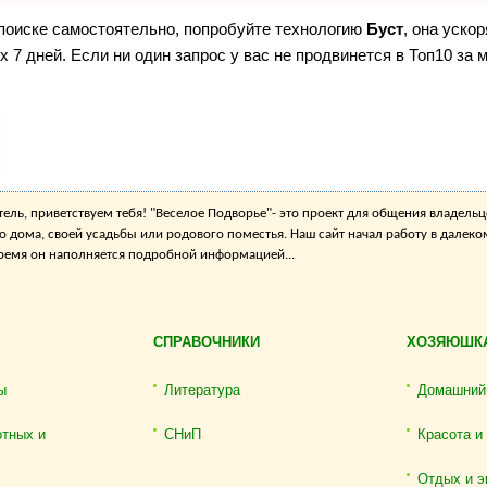
 поиске самостоятельно, попробуйте технологию
Буст
, она уско
 7 дней. Если ни один запрос у вас не продвинется в Топ10 за м
ель, приветствуем тебя! "Веселое Подворье"- это проект для общения владельц
о дома, своей усадьбы или родового поместья. Наш сайт начал работу в далеко
 время он наполняется подробной информацией...
СПРАВОЧНИКИ
ХОЗЯЮШК
ы
Литература
Домашний
отных и
СНиП
Красота и
Отдых и э