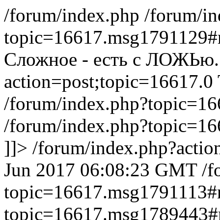
/forum/index.php
/forum/i
topic=16617.msg1791129
Сложное - есть с ЛОЖЬю.
action=post;topic=16617.0
/forum/index.php?topic=
/forum/index.php?topic=
]]>
/forum/index.php?actio
Jun 2017 06:08:23 GMT
/f
topic=16617.msg1791113
topic=16617.msg1789443