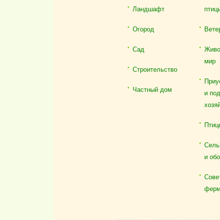
Ландшафт
птиц
Огород
Вете
Сад
Живо
мир
Строительство
Приу
Частный дом
и по
хозя
Птиц
Сель
и об
Сове
ферм