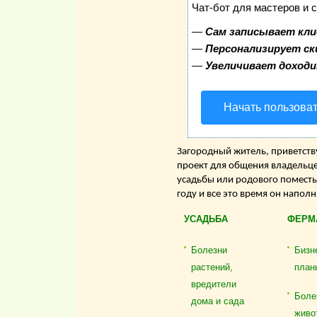
Чат-бот для мастеров и 
—
Сам записывает кли
—
Персонализирует ск
—
Увеличивает доход
Начать пользова
Загородный житель, приветству
проект для общения владельце
усадьбы или родового поместь
году и все это время он напол
УСАДЬБА
ФЕРМ
Болезни
Бизн
растений,
план
вредители
Боле
дома и сада
живо