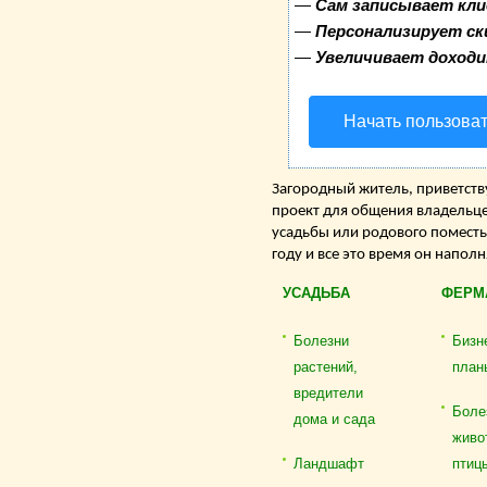
—
Сам записывает кли
—
Персонализирует ск
—
Увеличивает доход
Начать пользова
Загородный житель, приветству
проект для общения владельце
усадьбы или родового поместь
году и все это время он напол
УСАДЬБА
ФЕРМ
Болезни
Бизн
растений,
план
вредители
Боле
дома и сада
живо
Ландшафт
птиц